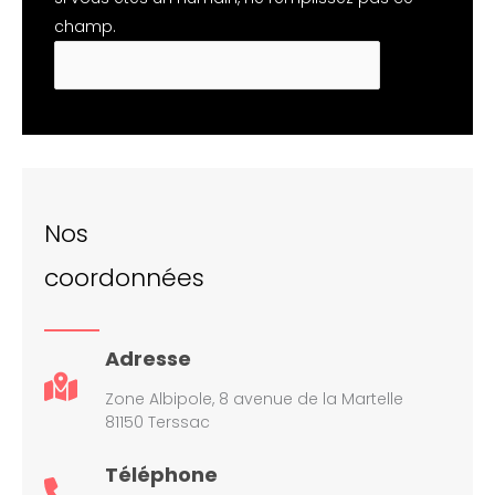
champ.
Nos
coordonnées
Adresse
Zone Albipole, 8 avenue de la Martelle
81150 Terssac
Téléphone