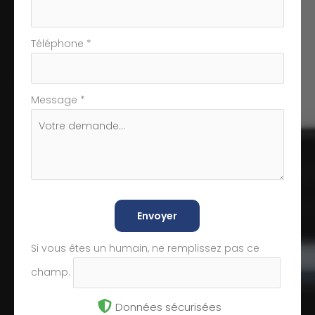
Téléphone
*
Message
*
Envoyer
Si vous êtes un humain, ne remplissez pas ce
champ.
Données sécurisées