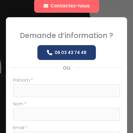
Contactez-nous
Demande d’information ?
06 03 43 74 48
ou
Formulaire
Prénom
*
simple
avec
téléphone
Nom
*
Email
*