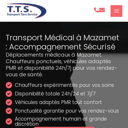
Aller
au
contenu
Transport Médical à Mazamet
: Accompagnement Sécurisé
Déplacements médicaux à Mazamet.
Chauffeurs ponctuels, véhicules adaptés
PMR et disponibilité 24h/7j pour vos rendez-
vous de santé.
Chauffeurs expérimentés pour vos soins
Disponibilité totale 24h/24 et 7j/7
Véhicules adaptés PMR tout confort
Ponctualité garantie pour vos rendez-vous
Accompagnement humain et grande
discrétion