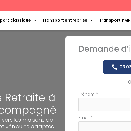
port classique
Transport entreprise
Transport PMR
Demande d’i
06 03
 Retraite à
Formulaire
Prénom
*
simple
Accompagné
avec
téléphone
Email
*
vers les maisons de
 et véhicules adaptés