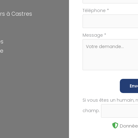
Téléphone
*
s à Castres
Message
*
es
te
Env
Si vous êtes un humain, 
champ.
Données