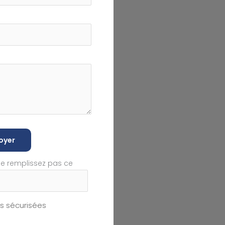
oyer
ne remplissez pas ce
 sécurisées