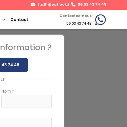
tts.81@outlook.fr
06 03 43 74 48
Contactez-nous
Contact
06 03 43 74 48
nformation ?
 43 74 48
ou
Nom
*