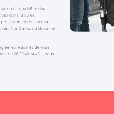
écialisés, des IME et des
ruits dans la durée,
professionnels du secteur.
s vers Albi, Gaillac ou Mazamet
ner les résidents de votre
ent au 06 03 43 74 48 — nous