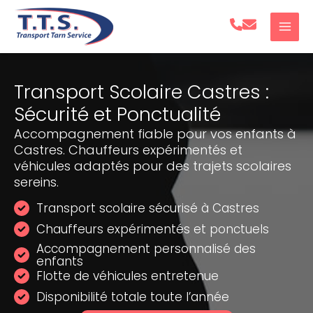
Aller
au
contenu
Transport Scolaire Castres :
Sécurité et Ponctualité
Accompagnement fiable pour vos enfants à
Castres. Chauffeurs expérimentés et
véhicules adaptés pour des trajets scolaires
sereins.
Transport scolaire sécurisé à Castres
Chauffeurs expérimentés et ponctuels
Accompagnement personnalisé des
enfants
Flotte de véhicules entretenue
Disponibilité totale toute l’année