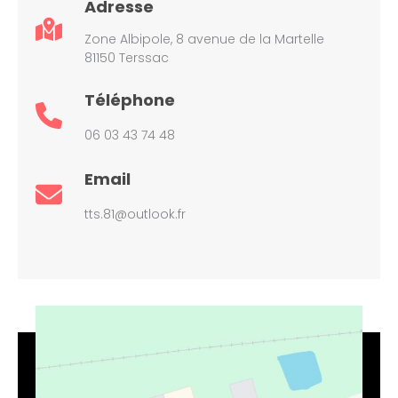
Adresse
Zone Albipole, 8 avenue de la Martelle
81150 Terssac
Téléphone
06 03 43 74 48
Email
tts.81@outlook.fr