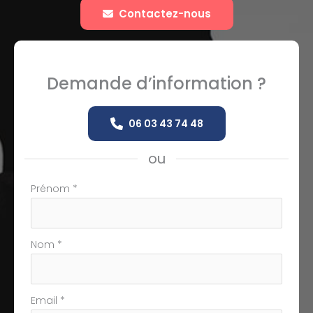
Contactez-nous
Demande d’information ?
06 03 43 74 48
ou
Formulaire
Prénom
*
simple
avec
téléphone
Nom
*
Email
*