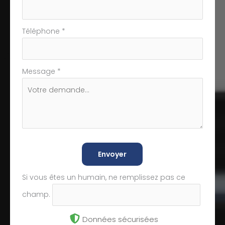
Téléphone
*
Message
*
Envoyer
Si vous êtes un humain, ne remplissez pas ce
champ.
Données sécurisées