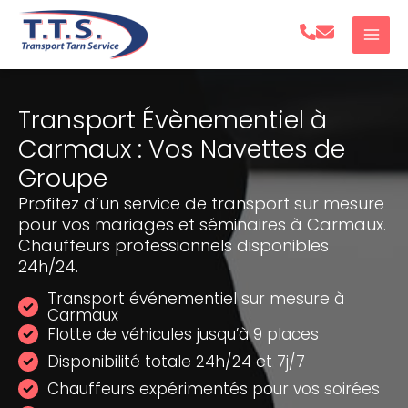
Aller
au
contenu
Transport Évènementiel à
Carmaux : Vos Navettes de
Groupe
Profitez d’un service de transport sur mesure
pour vos mariages et séminaires à Carmaux.
Chauffeurs professionnels disponibles
24h/24.
Transport événementiel sur mesure à
Carmaux
Flotte de véhicules jusqu’à 9 places
Disponibilité totale 24h/24 et 7j/7
Chauffeurs expérimentés pour vos soirées