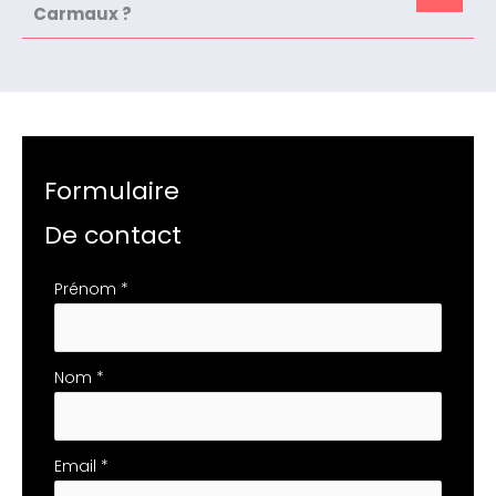
Carmaux ?
Formulaire
De contact
Formulaire
Prénom
*
simple
avec
téléphone
Nom
*
Email
*