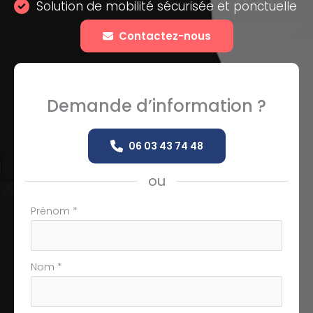
Solution de mobilité sécurisée et ponctuelle
Contactez-nous
Demande d’information ?
06 03 43 74 48
ou
Formulaire
Prénom
*
simple
avec
téléphone
Nom
*