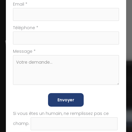
Email
*
Téléphone
*
Message
*
Envoyer
Si vous êtes un humain, ne remplissez pas ce
champ.