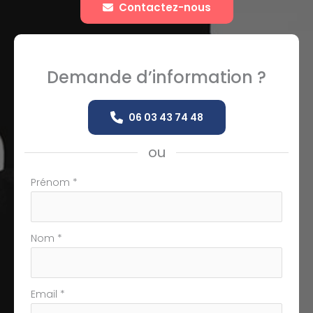
Contactez-nous
Demande d’information ?
06 03 43 74 48
ou
Formulaire
Prénom
*
simple
avec
téléphone
Nom
*
Email
*