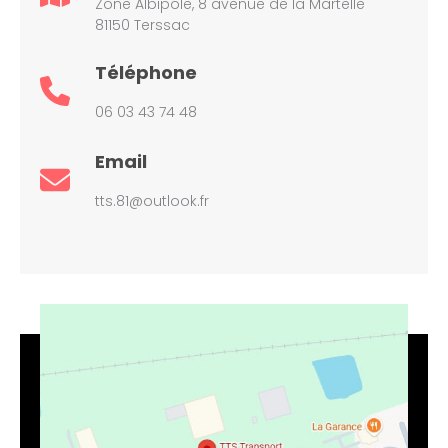
Zone Albipole, 8 avenue de la Martelle
81150 Terssac
Téléphone
06 03 43 74 48
Email
tts.81@outlook.fr