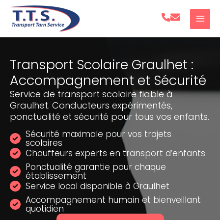
Aller
au
contenu
Transport Scolaire Graulhet :
Accompagnement et Sécurité
Service de transport scolaire fiable à
Graulhet. Conducteurs expérimentés,
ponctualité et sécurité pour tous vos enfants.
Sécurité maximale pour vos trajets
scolaires
Chauffeurs experts en transport d’enfants
Ponctualité garantie pour chaque
établissement
Service local disponible à Graulhet
Accompagnement humain et bienveillant
quotidien