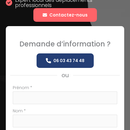
Expert local des déplacements
professionnels
Contactez-nous
Demande d’information ?
06 03 43 74 48
ou
Formulaire
Prénom
*
simple
avec
téléphone
Nom
*