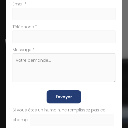
Email
*
Téléphone
*
Message
*
Envoyer
Si vous êtes un humain, ne remplissez pas ce
champ.