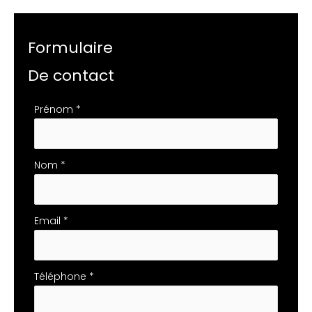
Formulaire
De contact
Formulaire
Prénom
*
simple
avec
téléphone
Nom
*
Email
*
Téléphone
*