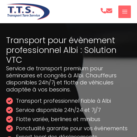
Aller
au
contenu
Transport pour évènement
professionnel Albi : Solution
VTC
Service de transport premium pour
séminaires et congrès à Albi. Chauffeurs
disponibles 24h/7j et flotte de véhicules
adaptée à vos besoins.
Transport professionnel fiable à Albi
Service disponible 24h/24 et 7j/7
Flotte variée, berlines et minibus
Ponctualité garantie pour vos événements