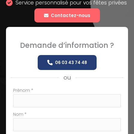
Service personnalisé pour vos fêtes privées
Contactez-nous
Demande d’information ?
06 03 43 74 48
ou
Formulaire
Prénom
*
simple
avec
téléphone
Nom
*