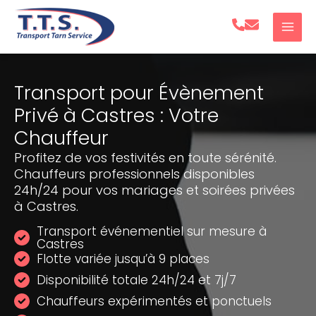
Aller
au
contenu
Transport pour Évènement
Privé à Castres : Votre
Chauffeur
Profitez de vos festivités en toute sérénité.
Chauffeurs professionnels disponibles
24h/24 pour vos mariages et soirées privées
à Castres.
Transport événementiel sur mesure à
Castres
Flotte variée jusqu’à 9 places
Disponibilité totale 24h/24 et 7j/7
Chauffeurs expérimentés et ponctuels