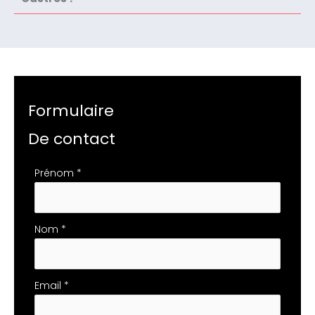
Formulaire
De contact
Formulaire
Prénom
*
simple
avec
téléphone
Nom
*
Email
*