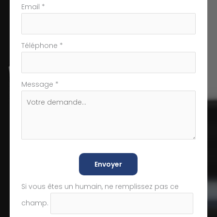
Email
*
Téléphone
*
Message
*
Envoyer
Si vous êtes un humain, ne remplissez pas ce
champ.