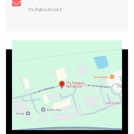
tts.81@outlook.fr