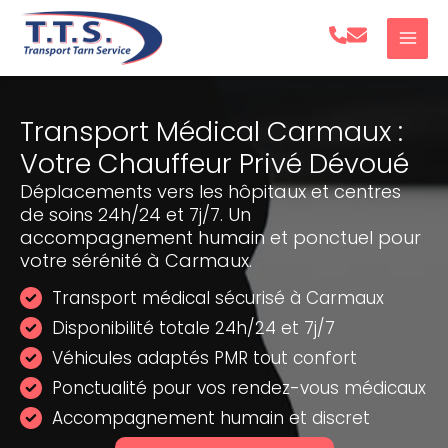
Aller
au
contenu
Transport Médical Carmaux :
Votre Chauffeur Privé Dévoué
Déplacements vers les hôpitaux et centres
de soins 24h/24 et 7j/7. Un
accompagnement humain et ponctuel pour
votre sérénité à Carmaux.
Transport médical sécurisé à Carmaux
Disponibilité totale 24h/24 et 7j/7
Véhicules adaptés PMR tout confort
Ponctualité pour vos rendez-vous médicaux
Accompagnement humain et discret