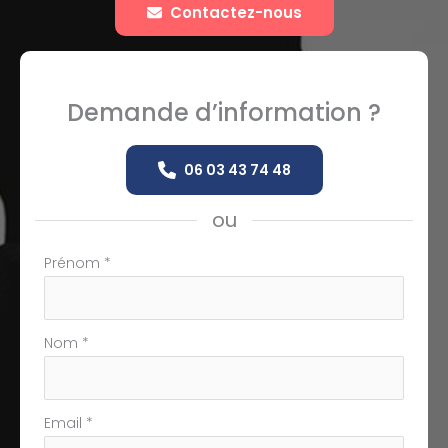
Contactez-nous
Demande d’information ?
06 03 43 74 48
ou
Formulaire
Prénom
*
simple
avec
téléphone
Nom
*
Email
*