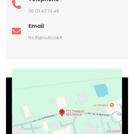
06 03 43 74 48
Email
tts.81@outlook.fr