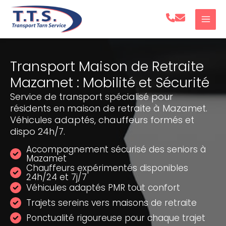
Aller
au
contenu
Transport Maison de Retraite
Mazamet : Mobilité et Sécurité
Service de transport spécialisé pour
résidents en maison de retraite à Mazamet.
Véhicules adaptés, chauffeurs formés et
dispo 24h/7.
Accompagnement sécurisé des seniors à
Mazamet
Chauffeurs expérimentés disponibles
24h/24 et 7j/7
Véhicules adaptés PMR tout confort
Trajets sereins vers maisons de retraite
Ponctualité rigoureuse pour chaque trajet