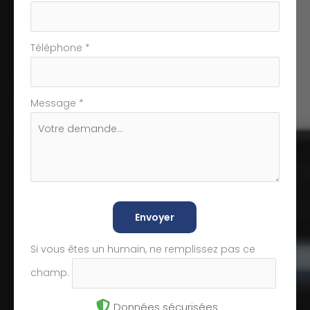
Téléphone
*
Message
*
Envoyer
Si vous êtes un humain, ne remplissez pas ce
champ.
Données sécurisées