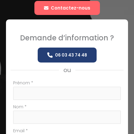
Contactez-nous
Demande d’information ?
06 03 43 74 48
ou
Formulaire
Prénom
*
simple
avec
téléphone
Nom
*
Email
*