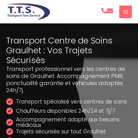
Aller
au
contenu
Transport Centre de Soins
Graulhet : Vos Trajets
Sécurisés
Transport professionnel vers les centres de
soins de Graulhet. Accompagnement PMR,
ponctualité garantie et véhicules adaptés
24h/7j.
Transport spécialisé vers centres de soins
Chauffeurs disponibles 24h/24 et 7j/7
Accompagnement adapté aux besoins
médicaux
Trajets sécurisés sur tout Graulhet