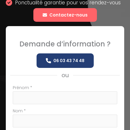
Ponctualité garantie pour vos rendez-vous
Contactez-nous
Demande d’information ?
06 03 43 74 48
ou
Formulaire
Prénom
*
simple
avec
téléphone
Nom
*