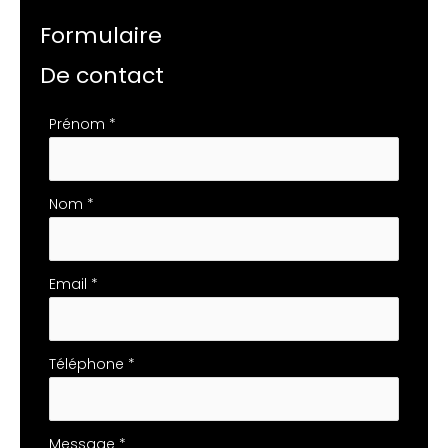
Formulaire
De contact
Formulaire
Prénom
*
simple
avec
téléphone
Nom
*
Email
*
Téléphone
*
Message
*