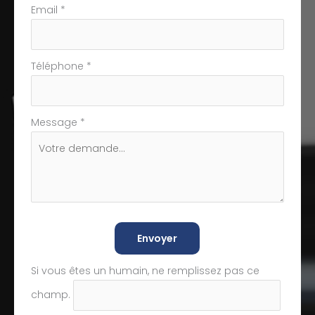
Email
*
Téléphone
*
Message
*
Envoyer
Si vous êtes un humain, ne remplissez pas ce
champ.