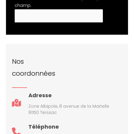
champ.
Nos
coordonnées
Adresse
Zone Albipole, 8 avenue de la Martelle
81150 Terssac
Téléphone