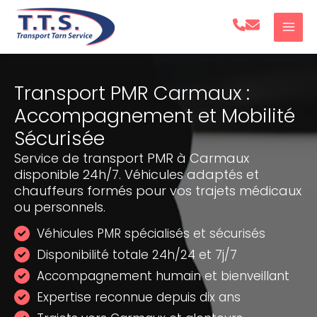
Aller
au
contenu
Transport PMR Carmaux :
Accompagnement et Mobilité
Sécurisée
Service de transport PMR à Carmaux
disponible 24h/7. Véhicules adaptés et
chauffeurs formés pour vos trajets médicaux
ou personnels.
Véhicules PMR spécialisés et sécurisés
Disponibilité totale 24h/24 et 7j/7
Accompagnement humain et bienveillant
Expertise reconnue depuis dix ans