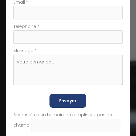
Email
*
Téléphone
*
Message
*
Envoyer
Si vous êtes un humain, ne remplissez pas ce
champ.