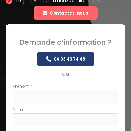
Trajets vers Carmaux et alentours
Contactez-nous
Demande d’information ?
06 03 43 74 48
ou
Formulaire
Prénom
*
simple
avec
téléphone
Nom
*