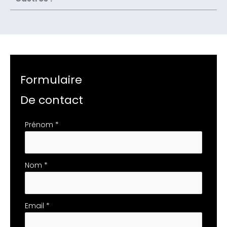
Formulaire
De contact
Formulaire
Prénom
*
simple
avec
téléphone
Nom
*
Email
*