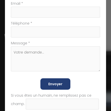
Email
*
Téléphone
*
Message
*
Envoyer
Si vous êtes un humain, ne remplissez pas ce
champ.