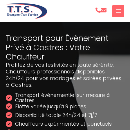
Aller
au
contenu
Transport pour Évènement
Privé à Castres : Votre
Chauffeur
Profitez de vos festivités en toute sérénité.
Chauffeurs professionnels disponibles
24h/24 pour vos mariages et soirées privées
à Castres.
Transport événementiel sur mesure à
Castres
Flotte variée jusqu’à 9 places
Disponibilité totale 24h/24 et 7j/7
Chauffeurs expérimentés et ponctuels