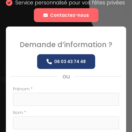
Service personnalisé pour vos fêtes privées
Contactez-nous
Demande d’information ?
06 03 43 74 48
ou
Formulaire
Prénom
*
simple
avec
téléphone
Nom
*