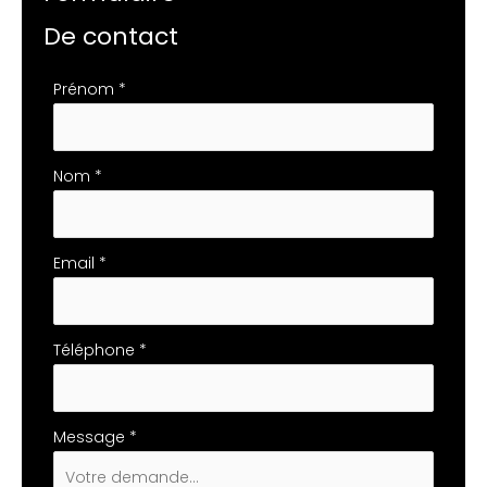
De contact
Formulaire
Prénom
*
simple
avec
téléphone
Nom
*
Email
*
Téléphone
*
Message
*