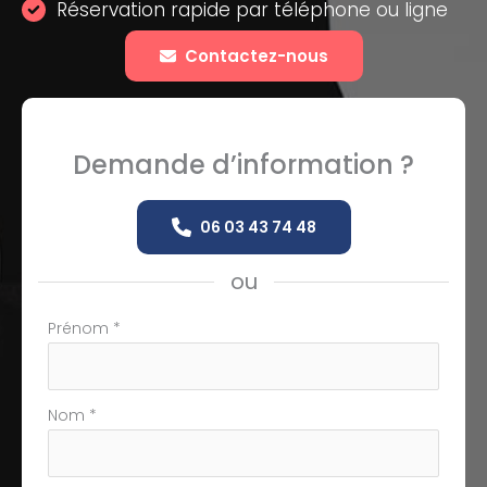
Réservation rapide par téléphone ou ligne
Contactez-nous
Demande d’information ?
06 03 43 74 48
ou
Formulaire
Prénom
*
simple
avec
téléphone
Nom
*