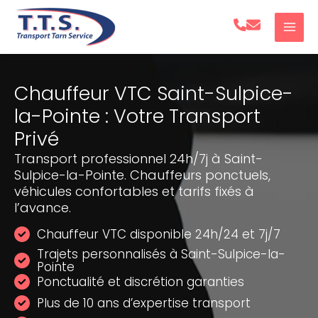
Aller
au
contenu
Chauffeur VTC Saint-Sulpice-
la-Pointe : Votre Transport
Privé
Transport professionnel 24h/7j à Saint-
Sulpice-la-Pointe. Chauffeurs ponctuels,
véhicules confortables et tarifs fixés à
l’avance.
Chauffeur VTC disponible 24h/24 et 7j/7
Trajets personnalisés à Saint-Sulpice-la-
Pointe
Ponctualité et discrétion garanties
Plus de 10 ans d’expertise transport