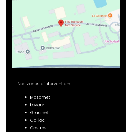
Nos zones d’interventions
Mazamet
Lavaur
Graulhet
Gaillac
Castres