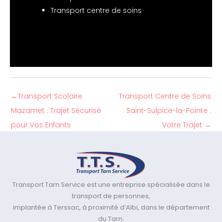
Transport centre de soins
←
Transport Scolaire
Transport Centre de Soins
Mazamet : Trajet Sécurisé
Saint-Sulpice-la-Pointe :
pour Vos Enfants
Votre Trajet
→
Transport Tarn Service est une entreprise spécialisée dans le
transport de personnes,
implantée à Terssac, à proximité d’Albi, dans le département
du Tarn.