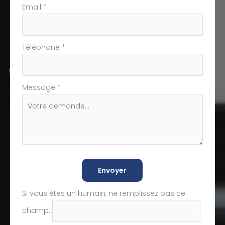
Email
*
Téléphone
*
Message
*
Envoyer
Si vous êtes un humain, ne remplissez pas ce
champ.