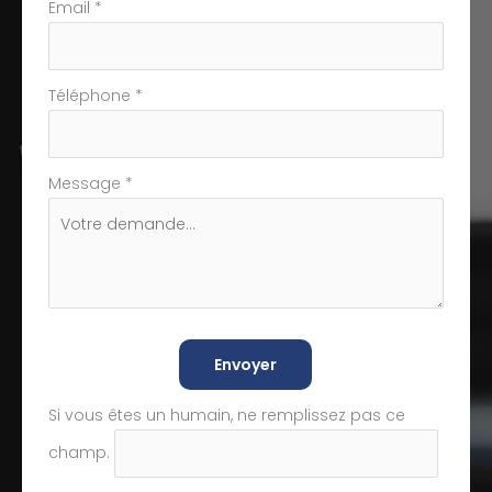
Email
*
Téléphone
*
Message
*
Envoyer
Si vous êtes un humain, ne remplissez pas ce
champ.