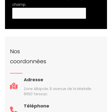
champ.
Nos
coordonnées
Adresse
Zone Albipole, 8 avenue de la Martelle
81150 Terssac
Téléphone