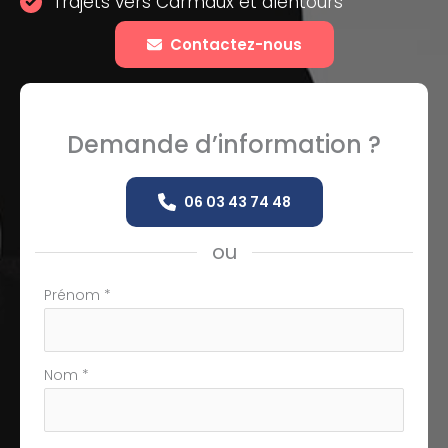
Trajets vers Carmaux et alentours
Contactez-nous
Demande d’information ?
06 03 43 74 48
ou
Formulaire
Prénom
*
simple
avec
téléphone
Nom
*