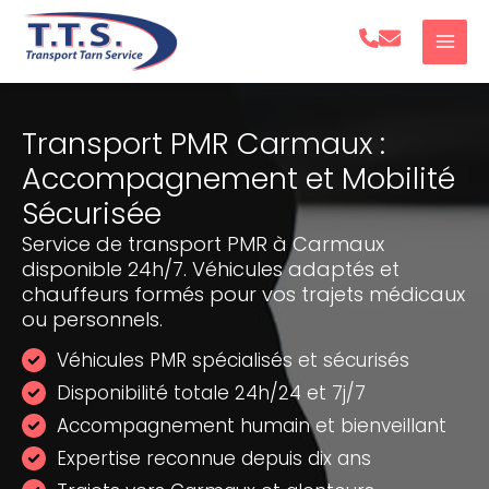
Aller
au
contenu
Transport PMR Carmaux :
Accompagnement et Mobilité
Sécurisée
Service de transport PMR à Carmaux
disponible 24h/7. Véhicules adaptés et
chauffeurs formés pour vos trajets médicaux
ou personnels.
Véhicules PMR spécialisés et sécurisés
Disponibilité totale 24h/24 et 7j/7
Accompagnement humain et bienveillant
Expertise reconnue depuis dix ans