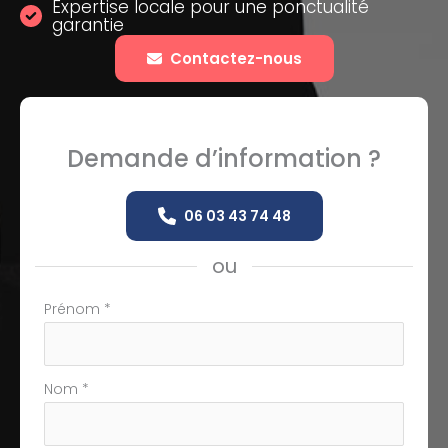
Expertise locale pour une ponctualité
garantie
Contactez-nous
Demande d’information ?
06 03 43 74 48
ou
Formulaire
Prénom
*
simple
avec
téléphone
Nom
*