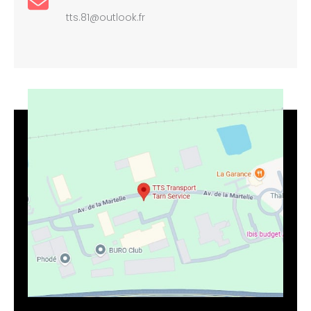
tts.81@outlook.fr