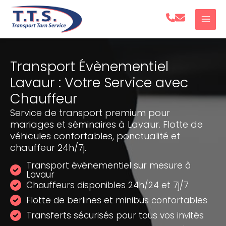
Aller
au
contenu
Transport Évènementiel
Lavaur : Votre Service avec
Chauffeur
Service de transport premium pour
mariages et séminaires à Lavaur. Flotte de
véhicules confortables, ponctualité et
chauffeur 24h/7j.
Transport événementiel sur mesure à
Lavaur
Chauffeurs disponibles 24h/24 et 7j/7
Flotte de berlines et minibus confortables
Transferts sécurisés pour tous vos invités