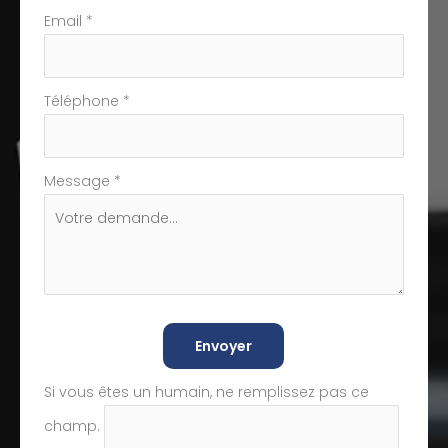
Email
*
Téléphone
*
Message
*
Envoyer
Si vous êtes un humain, ne remplissez pas ce
champ.