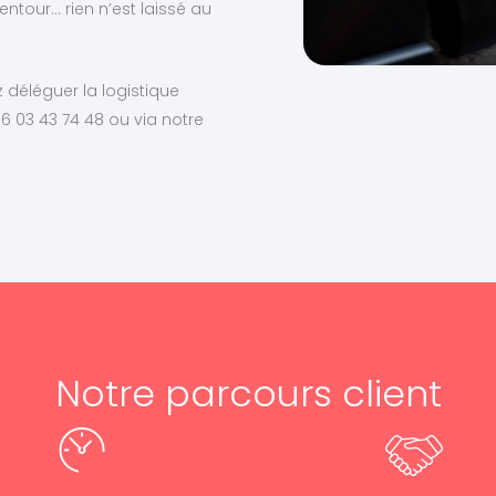
ntour… rien n’est laissé au
déléguer la logistique
 03 43 74 48 ou via notre
Notre parcours client