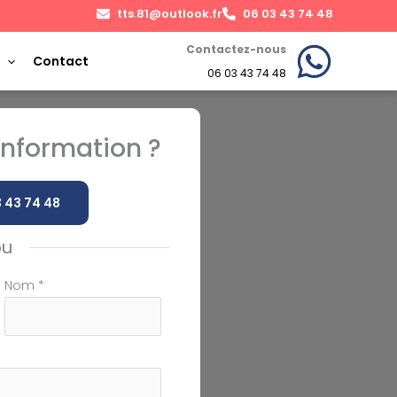
tts.81@outlook.fr
06 03 43 74 48
Contactez-nous
Contact
06 03 43 74 48
nformation ?
 43 74 48
ou
Nom
*