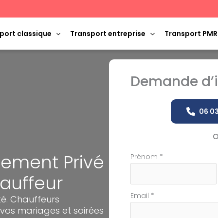
port classique
Transport entreprise
Transport PMR
Demande d’i
06 03
nement Privé
Formulaire
Prénom
*
simple
hauffeur
avec
téléphone
Email
*
ité. Chauffeurs
 vos mariages et soirées