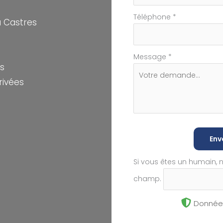
Téléphone
*
 Castres
Message
*
s
rivées
Env
Si vous êtes un humain, 
champ.
Données