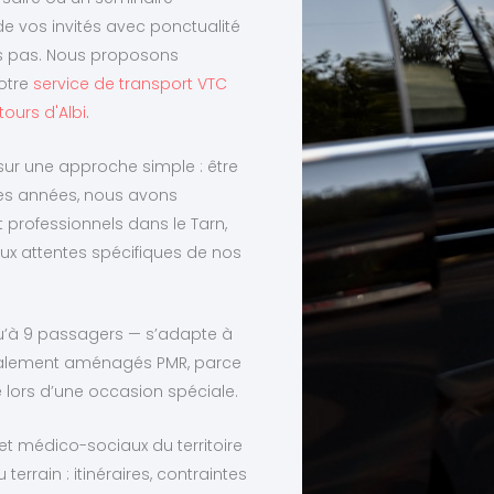
e vos invités avec ponctualité
ns pas. Nous proposons
otre
service de transport VTC
ours d'Albi
.
 sur une approche simple : être
 des années, nous avons
rofessionnels dans le Tarn,
ux attentes spécifiques de nos
qu’à 9 passagers — s’adapte à
 également aménagés PMR, parce
e lors d’une occasion spéciale.
 et médico-sociaux du territoire
errain : itinéraires, contraintes