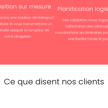
sition sur mesure
Planification logi
rons une solution de transport
Dès validation, nous orga
lisée et vous transmettons un
l’affectation des véhicul
étaillé adapté à l’ampleur de
coordonnons les itinéraires po
votre réception.
une fluidité totale le jour
Ce que disent nos clients