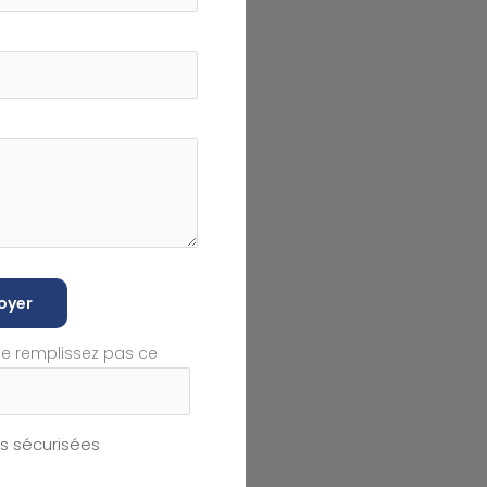
oyer
ne remplissez pas ce
 sécurisées