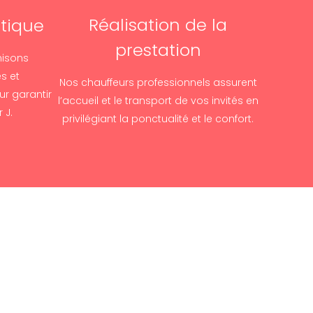
Réalisation de la
stique
prestation
nisons
es et
Nos chauffeurs professionnels assurent
ur garantir
l’accueil et le transport de vos invités en
 J.
privilégiant la ponctualité et le confort.