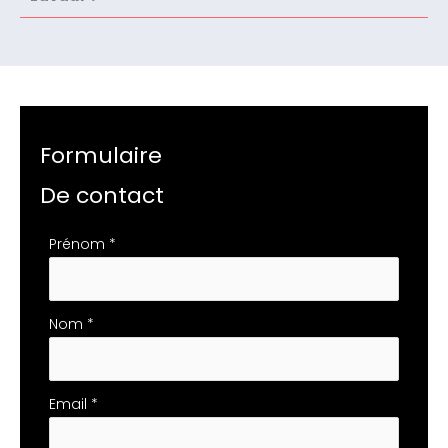
Formulaire
De contact
Formulaire
Prénom
*
simple
avec
téléphone
Nom
*
Email
*