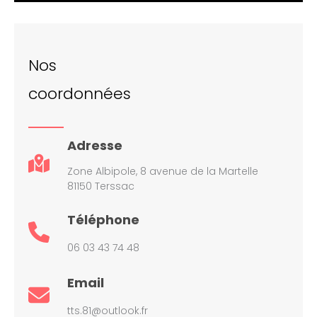
Nos
coordonnées
Adresse
Zone Albipole, 8 avenue de la Martelle
81150 Terssac
Téléphone
06 03 43 74 48
Email
tts.81@outlook.fr