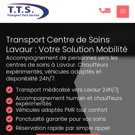
Aller
au
contenu
Transport Centre de Soins
Lavaur : Votre Solution Mobilité
Accompagnement de personnes vers les
centres de soins à Lavaur. Chauffeurs
expérimentés, véhicules adaptés et
disponibilité 24h/7.
Transport médicalisé vers Lavaur 24h/7j
Accompagnement humain et chauffeurs
expérimentés
Véhicules adaptés PMR tout confort
Ponctualité garantie pour vos soins
Réservation rapide par simple appel