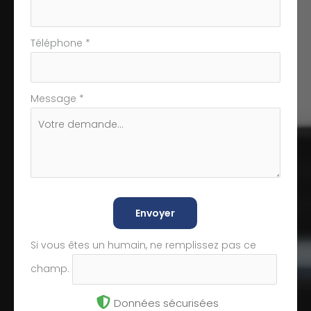
Téléphone
*
Message
*
Envoyer
Si vous êtes un humain, ne remplissez pas ce
champ.
Données sécurisées