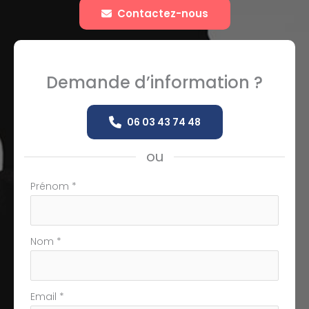
Contactez-nous
Demande d’information ?
06 03 43 74 48
ou
Formulaire
Prénom
*
simple
avec
téléphone
Nom
*
Email
*